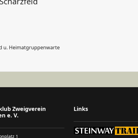
Scharzfeld
ld u. Heimatgruppenwarte
klub Zweigverein
Links
n e. V.
onplatz 1